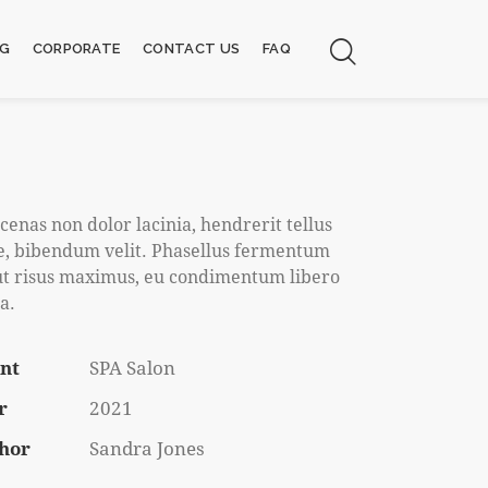
NG
CORPORATE
CONTACT US
FAQ
enas non dolor lacinia, hendrerit tellus
e, bibendum velit. Phasellus fermentum
ut risus maximus, eu condimentum libero
a.
ent
SPA Salon
r
2021
hor
Sandra Jones