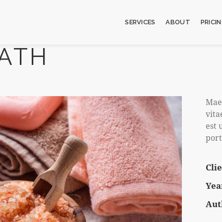
SERVICES
ABOUT
PRICI
BATH
Maec
vita
est 
port
Cli
Yea
Aut