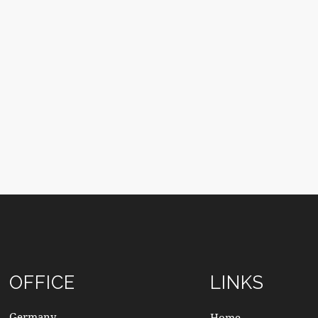
OFFICE
LINKS
Germany —
Home